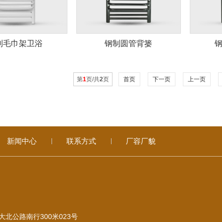
制毛巾架卫浴
钢制圆管背篓
第
1
页/共
2
页
首页
下一页
上一页
新闻中心
联系方式
厂容厂貌
北公路南行300米023号