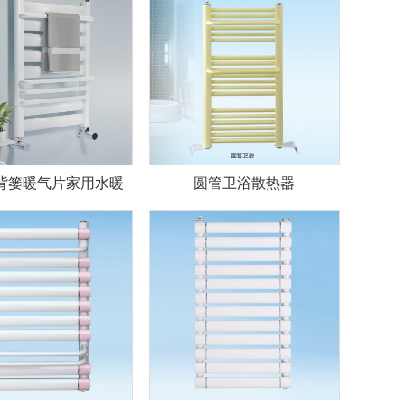
背篓暖气片家用水暖
圆管卫浴散热器