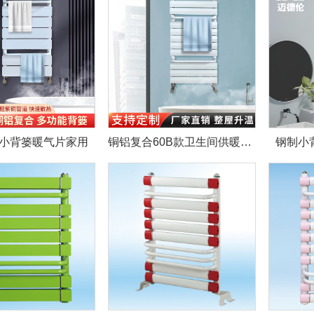
小背篓暖气片家用
铜铝复合60B款卫生间供暖壁挂式暖气片
钢制小