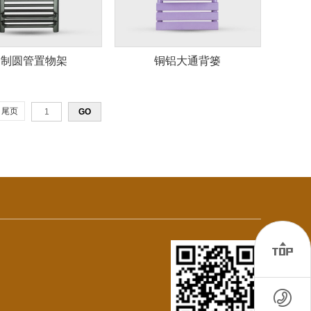
钢制圆管置物架
铜铝大通背篓
尾页

