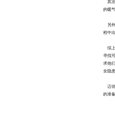
其次
的暖
另外
程中
综上
寻找
求他
全隐
迈
的准