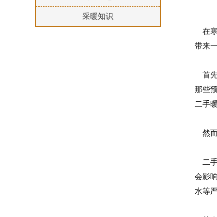
采暖知识
在寒
带来
首先
那些
二手
然而
二手
会影
水等